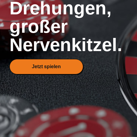
Drehungen,
großer
Nervenkitzel.
Jetzt spielen