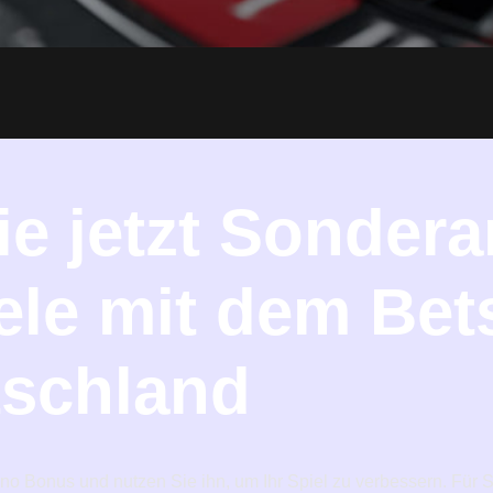
ie jetzt Sonder
ele mit dem Bet
schland
o Bonus und nutzen Sie ihn, um Ihr Spiel zu verbessern. Für 