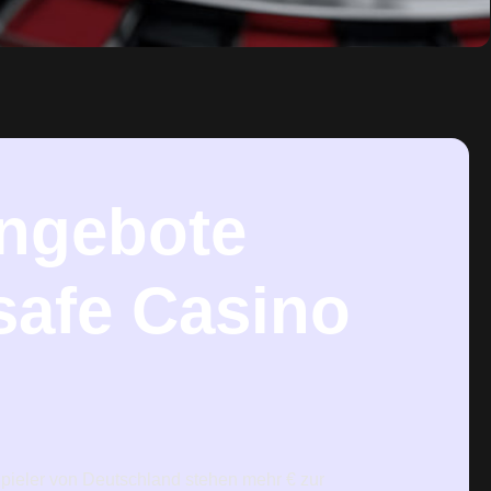
angebote
safe Casino
Spieler von Deutschland stehen mehr € zur