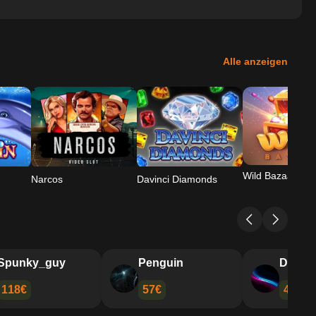
Alle anzeigen
Wild Bazaar
Narcos
Davinci Diamonds
Spunky_guy
Penguin
Danim
118€
57€
438€