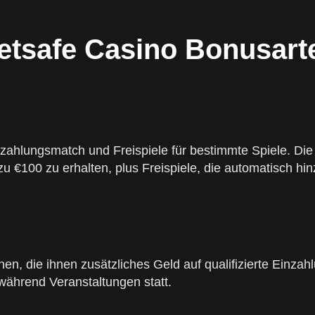
etsafe Casino Bonusart
zahlungsmatch und Freispiele für bestimmte Spiele. Die
 €100 zu erhalten, plus Freispiele, die automatisch hi
en, die ihnen zusätzliches Geld auf qualifizierte Einz
während Veranstaltungen statt.