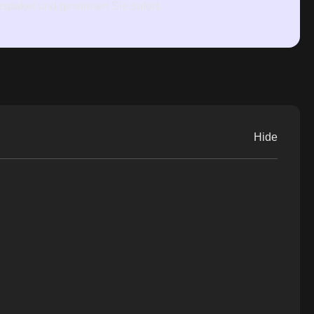
spaket und gewinnen Sie sofort.
Hide