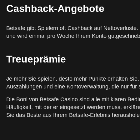
Cashback-Angebote
Betsafe gibt Spielern oft Cashback auf Nettoverlust
und wird einmal pro Woche Ihrem Konto gutgeschrie
Treueprämie
Je mehr Sie spielen, desto mehr Punkte erhalten Sie
Auszahlungen und eine Kontoverwaltung, die nur für s
Die Boni von Betsafe Casino sind alle mit klaren Bed
Häufigkeit, mit der er eingesetzt werden muss, erklär
Sie das Beste aus Ihrem Betsafe-Erlebnis heraushole