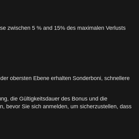
rweise zwischen 5 % and 15% des maximalen Verlusts
 der obersten Ebene erhalten Sonderboni, schnellere
ung, die Gültigkeitsdauer des Bonus und die
hen, bevor Sie sich anmelden, um sicherzustellen, dass