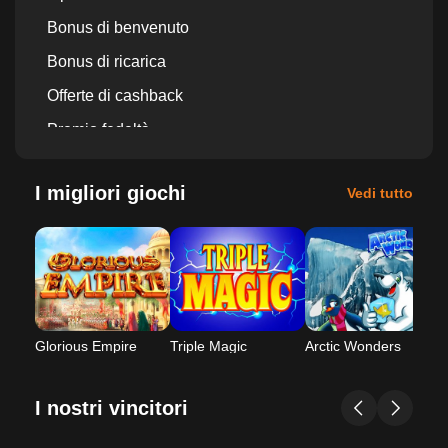
Bonus di benvenuto
Bonus di ricarica
Offerte di cashback
Premio fedeltà
Richiedi il tuo pacchetto bonus di benvenuto del
casinò Betsafe
I migliori giochi
Vedi tutto
Come registrarsi e utilizzare i codici bonus
Betsafe
Modi sicuri per effettuare depositi e ottenere
bonus
Metodi di pagamento accettati e requisiti bonus
Glorious Empire
Triple Magic
Arctic Wonders
F
Informazioni importanti: prelievi e scommesse
bonus
I nostri vincitori
Politica sui bonus: termini, condizioni e limiti