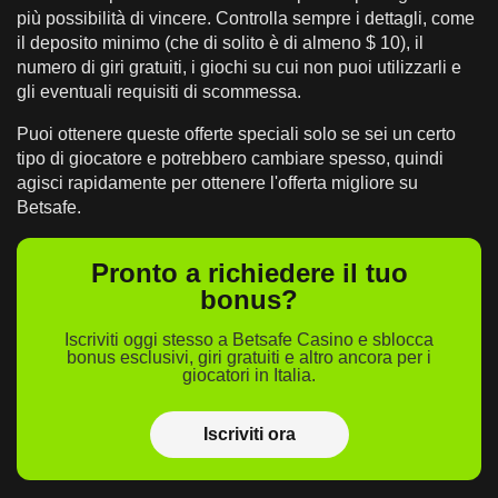
più possibilità di vincere. Controlla sempre i dettagli, come
il deposito minimo (che di solito è di almeno $ 10), il
numero di giri gratuiti, i giochi su cui non puoi utilizzarli e
gli eventuali requisiti di scommessa.
Puoi ottenere queste offerte speciali solo se sei un certo
tipo di giocatore e potrebbero cambiare spesso, quindi
agisci rapidamente per ottenere l'offerta migliore su
Betsafe.
Pronto a richiedere il tuo
bonus?
Iscriviti oggi stesso a Betsafe Casino e sblocca
bonus esclusivi, giri gratuiti e altro ancora per i
giocatori in Italia.
Iscriviti ora