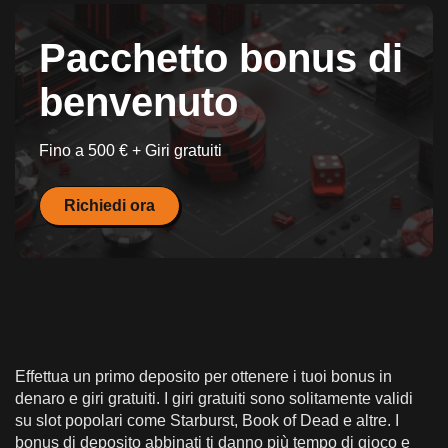
Pacchetto bonus di
benvenuto
Fino a 500 € + Giri gratuiti
Richiedi ora
Effettua un primo deposito per ottenere i tuoi bonus in
denaro e giri gratuiti. I giri gratuiti sono solitamente validi
su slot popolari come Starburst, Book of Dead e altre. I
bonus di deposito abbinati ti danno più tempo di gioco e