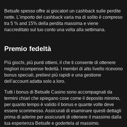
Betsafe spesso offre ai giocatori un cashback sulle perdite
nette. L'importo del cashback varia ma di solito è compreso
tra 5 % and 15% della perdita massima e viene
riaccreditato sul tuo conto una volta alla settimana.
Premio fedeltà
Più giochi, più punti ottieni, il che ti consente di ottenere
migliori ricompense fedeltà. I membri di alto livello ricevono
bonus speciali, prelievi più rapidi e una gestione
dell'account adatta solo a loro.
Tutti i bonus di Betsafe Casino sono accompagnati da
termini chiari che spiegano cose come il deposito minimo,
per quanto tempo è valido il bonus e quante volte deve
essere scommesso. Assicurati di esaminare questi dettagli
prima di aderire per assicurarti di ottenere il massimo dalla
tua esperienza Betsafe e godertela al massimo.