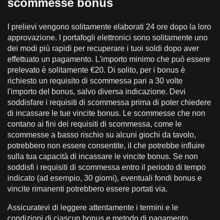
scommesse bonus
I prelievi vengono solitamente elaborati 24 ore dopo la loro
approvazione. I portafogli elettronici sono solitamente uno
dei modi più rapidi per recuperare i tuoi soldi dopo aver
effettuato un pagamento. L'importo minimo che può essere
prelevato è solitamente €20. Di solito, per i bonus è
richiesto un requisito di scommessa pari a 30 volte
l'importo del bonus, salvo diversa indicazione. Devi
soddisfare i requisiti di scommessa prima di poter chiedere
di incassare le tue vincite bonus. Le scommesse che non
contano ai fini dei requisiti di scommessa, come le
scommesse a basso rischio su alcuni giochi da tavolo,
potrebbero non essere consentite, il che potrebbe influire
sulla tua capacità di incassare le vincite bonus. Se non
soddisfi i requisiti di scommessa entro il periodo di tempo
indicato (ad esempio, 30 giorni), eventuali fondi bonus e
vincite rimanenti potrebbero essere portati via.
Assicuratevi di leggere attentamente i termini e le
condizioni di ciascun bonus e metodo di pagamento.