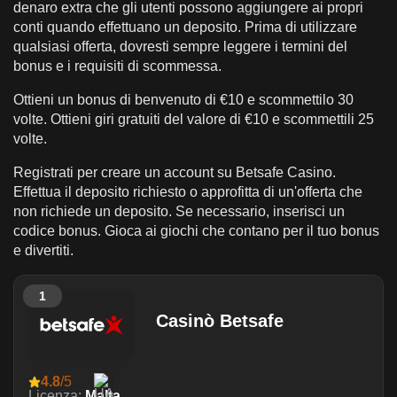
denaro extra che gli utenti possono aggiungere ai propri
conti quando effettuano un deposito. Prima di utilizzare
qualsiasi offerta, dovresti sempre leggere i termini del
bonus e i requisiti di scommessa.
Ottieni un bonus di benvenuto di €10 e scommettilo 30
volte. Ottieni giri gratuiti del valore di €10 e scommettili 25
volte.
Registrati per creare un account su Betsafe Casino.
Effettua il deposito richiesto o approfitta di un'offerta che
non richiede un deposito. Se necessario, inserisci un
codice bonus. Gioca ai giochi che contano per il tuo bonus
e divertiti.
1
Casinò Betsafe
4.8
/5
Licenza:
Malta