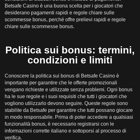
Betsafe Casino è una buona scelta per i giocatori che
desiderano pagamenti rapidi e regole chiare sulle
scommesse bonus, perché offre prelievi rapidi e regole
chiare sulle scommesse bonus.
Politica sui bonus: termini,
condizioni e limiti
Conoscere la politica sui bonus di Betsafe Casino è
importante per garantire che le offerte promozionali
vengano richieste e utilizzate senza problemi. Ogni bonus
ha le sue regole e i suoi requisiti che tutti i giocatori che
vogliono utilizzarlo devono seguire. Queste regole sono
stabilite da Betsafe per garantire che tutti possano giocare
in modo responsabile. Prima di poter accedere a qualsiasi
funzionalità bonus, è necessario registrarsi con le
informazioni corrette italiano e sottoporsi al processo di
verifica.